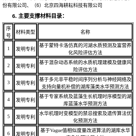
份有限公司、（6）北京四海耕耘科技有限公司
6. 主要支撑材料目录：
序
材料类型
名称
号
基于蒙特卡洛仿真的河湖水质预测及富营养
1
发明专利
化风险评估方法
基于混杂动态系统的水质机理建模及健康风
2
发明专利
险评估方法
基于多元非平稳时间序列分析与神经网络及
3
发明专利
支持向量机补偿的湖库藻类水华预测方法
基于专家系统及蓝藻生长机理时序模型的湖
4
发明专利
库蓝藻水华预测方法
水华机理时变模型的禁忌搜索及遗传算法优
5
发明专利
化预测方法
基于
Vague
值相似度量改进算法的湖库水华
6
发明专利