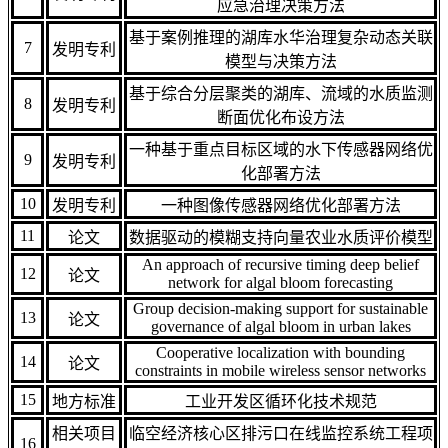
应急治理决策方法
基于案例推理的湖库水华治理复杂动态关联
7
发明专利
模型与决策方法
基于综合分层聚类的湖库、流域的水质监测
8
发明专利
断面优化布设方法
一种基于重点目标区域的水下传感器网络优
9
发明专利
化部署方法
10
发明专利
一种图像传感器网络优化部署方法
11
论文
数据驱动的模糊支持向量农业水质评价模型
An approach of recursive timing deep belief
12
论文
network for algal bloom forecasting
Group decision-making support for sustainable
13
论文
governance of algal bloom in urban lakes
Cooperative localization with bounding
14
论文
constraints in mobile wireless sensor networks
15
地方标准
工业开发区循环化技术规范
相关项目
临空经济核心区排污口在线监控系统工程项
16