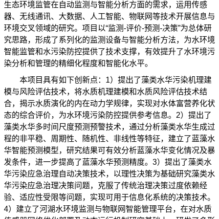
生态环境监管在自动监测与智能分析方面的需求，运用传感
器、无线通讯、大数据、人工智能、物联网等技术开展信息与
环境交叉领域的研究。项目以“监测-评价-预测-决策”为总体研
究思路，形成了系列化的监测设备与智能分析方法，为水环境
智能监管和水污染防控提供了技术支撑，有效提升了水环境污
染分析和管理的精细化程度和智能化水平。
本项目具有如下创新点：1）提出了藻类水华污染机理建
模与风险评估技术，将水质机理建模和水质风险评估技术结
合，揭示水质演化的内在动力学规律，实现对水体富营养化状
态的综合评价，为水环境污染防控提供参考信息。2）提出了
藻类水华多时间尺度预测预警技术，通过分析藻类水华生成过
程的非平稳、周期性、随机性、非线性等特征，建立了蓝藻水
华智能预测模型，研究结果可有效分析蓝藻水华变化情况及暴
发条件，进一步提高了蓝藻水华预测精度。3）提出了藻类水
华污染应急治理自动决策技术，以理性决策为基础研究藻类水
华污染应急治理决策问题，克服了传统治理决策过度依赖经
验、适应性受限等问题，实现可用于信息化系统的决策技术。
4）建立了河湖水环境监测与物联网智能管理平台，在对水质