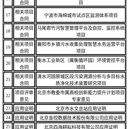
合同
目
相关项目
17
宁波市海绵城市试点区监测体系项目
合同
相关项目
马尾君竹河智慧管理平台及自控、监控系统
18
合同
项目
相关项目
襄阳市乡镇污水收集处理智慧水务运营平台
19
合同
项目
相关项目
衡水工业新区（冀衡循环园）环境管控平台
20
合同
项目
相关项目
清水河固原城区段污染溯源分析与多目标水
21
合同
质净化技术装置研究项目
项目评审
北京市教委市属高校创新能力提升计划项目
22
意见
专家意见
23
应用证明
北京市水文总站应用证明
24
应用证明
北京金控数据技术股份有限公司应用证明
25
应用证明
北京四海耕耘科技有限公司应用证明