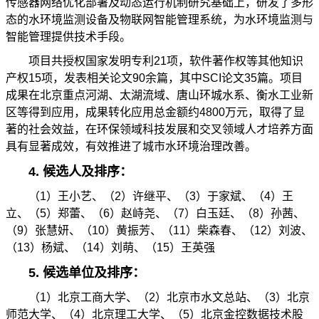
传感器网络优化部署及动态运行机制研究基础上，研发了多形
态的水环境监测设备及物联网智能管理系统，为水环境监测与
智能管理提供技术手段。
项目共授权国家发明专利21项，软件著作权等其他知识
产权15项，发表相关论文90余篇，其中SCI论文35篇。项目
成果在北京重点河湖、太湖流域、唐山环城水系、衡水工业新
区等得到应用，成果转化应用总金额约4800万元，取得了显
著的社会效益，在环保领域科技发展和交叉领域人才培养方面
具有显著成效，有效推进了城市水环境治理改善。
4. 候选人及排序：
（1）王小艺、（2）许继平、（3）于家斌、（4）王
立、（5）郑蕾、（6）赵峙尧、（7）白玉廷、（8）孙茜、
（9）张慧妍、（10）黄振芳、（11）柴森春、（12）刘波、
（13）杨斌、（14）刘萌、（15）王英强
5. 候选单位及排序：
（1）北京工商大学、（2）北京市水文总站、（3）北京
师范大学、（4）北京理工大学、（5）北京金控数据技术股