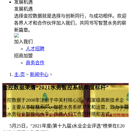
发展机遇
发展机遇
选择金控数据就是选择与创新同行，与成功相伴。欢迎
各界人才和合作伙伴加入我们，共同书写智慧水务的崭
新篇章。
加入我们
人才招聘
招商加盟
商务合作
主-页
>
新闻中心
>
金控数据荣膺“2021水务智控系统年度标杆”
金控数据于2008年注册于中关村核心区，国家级高新技术企
业，主要从事智慧水厂、智慧水务系统开发和运营，致力于提
高水务行业智能化水平，改善人们工作的环境和方式。
5月25日，“2021年度(第十九届)水业企业评选”榜单在E20