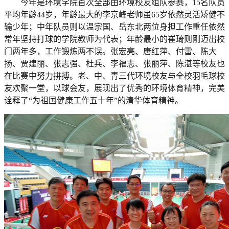
今年是环境学院首次全部由环境校友组队参赛，15名队员
平均年龄44岁，年龄最大的李京峰老师虽65岁依然灵活矫健不
输少年；中年队员则以温宗国、岳东北两位身担工作重任依然
常年坚持打球的学院教师为代表；年龄最小的崔琦则刚迈出校
门两年多，工作锻炼两不误。张宏亮、唐红萍、付雷、陈大
扬、贾建丽、张志强、杜兵、李福志、张丽萍、陈湛等校友也
在比赛中努力拼搏。老、中、青三代环境校友与全校羽毛球校
友欢聚一堂，以球会友，展现出了优秀的环境体育精神，完美
诠释了“为祖国健康工作五十年”的清华体育精神。